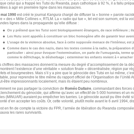
l que celui qui a frappé les Tutsi du Rwanda, pays catholique à 92 %, il a fallu pr
citées à agir en première ligne dans les massacres.
 mai 1990
est créé le journal
Kangura
chargé de diffuser la « bonne » parole raciste,
re » des « Mille Collines », RTLM. La « radio qui tue », tel est son surnom, est la 
andes lignes dans la propagande qu’elle diffuse :
On y prétend que les Tutsi sont biologiquement étrangers, de race inférieure ; ils
Les Hutu sont appelés à constituer un bloc homogène afin de garantir leur aveni
L’usage de la violence absolue, face à cette supposée menace de l’intérieur, est j
Comme dans le cas des nazis, dans les textes comme à la radio, la préparation 
particulier : ainsi pour évoquer l’extermination,
on parle de l’umuganda
, terme q
comme le défrichage, le désherbage ; exterminer les enfants revient à « arracher l
s chiffres des massacres donnent la mesure du degré d’accomplissement de la déci
ontrent l’existence d’une véritable « solution finale » décentralisée, région par rég
fets et bourgmestres. Mais s’il y a pire que le génocide des Tutsi en lui même, c’est
table, pour reprendre le titre même du rapport officiel de l’Organisation de l’Unité
ut-être impressionnants localement, mais ils étaient peu nombreux.
mment ne pas partager la conviction de
Roméo Dallaire
, commandant des forces 
clenchement du génocide, qui affirme qu’avec un effectif de 5 000 hommes et un ma
ies (MINUAR) auraient pu empêcher les tueries. Le génocide aurait pu être évité si
onté d’en accepter les coûts. Or, cette volonté, plutôt molle avant le 6 avril 1994,
est en fin de compte la victoire du FPR, l’armée de libération du Rwanda composée e
sauva les rares survivants.