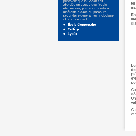
prévoient que la Shoah soit
te
abordée en classe dès l’école
in
élémentaire, puis approfondie à
différents stades du parcours
En
secondaire général, technologique
lib
et professionnel.
gr
École élémentaire
Collège
Lycée
Le
dém
pré
évi
pe
Co
dé
Un
vol
C’
et 