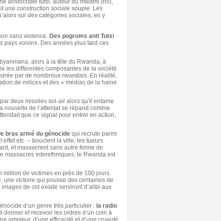
e aristocratie tutsi, autour du mwami (roi),
ait une construction sociale souple. Les
’alors sur des catégories sociales, en y
non sans violence.
Des pogroms anti Tutsi
s pays voisins. Des années plus tard ces
abyarimana, alors à la tête du Rwanda, à
re les différentes composantes de la société
ésirée par de nombreux rwandais. En réalité,
ation de milices et des « médias de la haine
 par deux missiles sol-air alors qu'il entame
a nouvelle de l’attentat se répand comme
tendait que ce signal pour entrer en action,
le bras armé du génocide
qui recrute parmi
effet etc. – bouclent la ville, les tueurs
avant, et massacrent sans autre forme de
 de massacres interethniques, le Rwanda est
’un million de victimes en près de 100 jours.
de, une victoire qui pousse des centaines de
s images de cet exode serviront d’alibi aux
énocide d’un genre très particulier :
la radio
 à donner et recevoir les ordres d’un coin à
ne ampleur, d’une efficacité et d’une cruauté