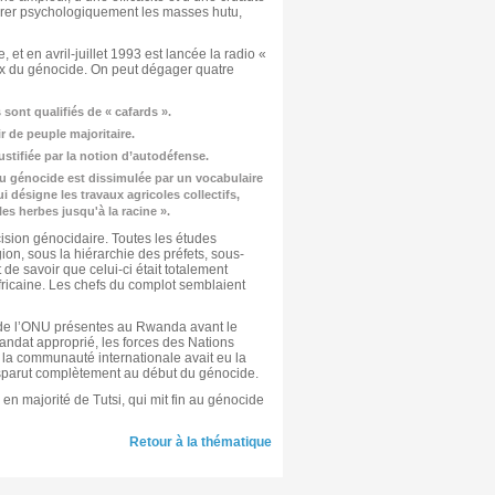
éparer psychologiquement les masses hutu,
 et en avril-juillet 1993 est lancée la radio «
voix du génocide. On peut dégager quatre
 sont qualifiés de « cafards ».
r de peuple majoritaire.
ustifiée par la notion d’autodéfense.
du génocide est dissimulée par un vocabulaire
ui désigne les travaux agricoles collectifs,
es herbes jusqu'à la racine ».
sion génocidaire. Toutes les études
ion, sous la hiérarchie des préfets, sous-
 de savoir que celui-ci était totalement
 Africaine. Les chefs du complot semblaient
de l’ONU présentes au Rwanda avant le
ndat approprié, les forces des Nations
 la communauté internationale avait eu la
 disparut complètement au début du génocide.
n majorité de Tutsi, qui mit fin au génocide
Retour à la thématique