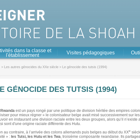
tivités dans la classe et
Visites pédagogiques
Outi
l'établissement
s
>
Les autres génocides du XXe siècle
> Le génocide des tutsis (1994)
E GÉNOCIDE DES TUTSIS (1994)
 Rwanda
est un pays rongé par une politique de division héritée des empires coloni
diviser pour mieux régner » le colonisateur belge avait misé successivement sur les
uvoir en instaurant une division raciale entre les deux groupes, alors qu’il n’exist
si sont d'une origine raciale différente des Hutu.
e
en au contraire, à l’arrivée des colons allemands puis belges au début du XX
siècl
nité » :
les Tutsi, les Hutu et les Twa
, troisième composante rwandaise. Ils partag