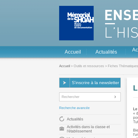
Aller au contenu
Aller à la navigation
Ac
Accueil
Actualités
Accueil
>
Outils et ressources
>
Fiches Thématique
S'inscrire à la newsletter
L
Recherche avancée
Le
« 
po
Actualités
Tut
Activités dans la classe et
Bi
l'établissement
l'u