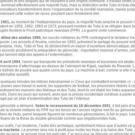
igieuses et des langues qui se voulaient d’une origine commune. Il existait certes un
 dominait effectivement une majorité hutu, mais la distinction entre Tutsi et Hutu ét
lonisateurs transformèrent donc l’organisation de la société rwandaise, basée jusqu
troduisant cette notion de races, pourtant sans fondement réel.
 1961,
au moment de l’indépendance du pays, la majorité hutu arrache le pouvoir 
latent en 1959, 1962, 1963 et 1973, poussant nombre de Tutsi à se réfugier dans le
fugiés fondent le Front patriotique rwandais (FPR). La guerre civile commence.
 début des années 1990,
les succès militaires du FPR contraignent le dictateur H
gocier. Les accords d’Arusha, conclus en 1993, prévoient le partage du pouvoir ent
andaise, Hutu, Tutsi et Twa. Ils déclenchent un espoir d’ouverture démocratique, d
s accords accélèrent la préparation du génocide : importation massive d’armes, cré
qui lancent déjà des appels à l’extermination.
 6 avril 1994
, l'avion qui transporte les présidents rwandais et burundais est abattu
 manœuvre d’atterrissage au-dessus de l’aéroport de Kigali, capitale du Rwanda. L
e traînée de poudre aux quatre coins du pays. La machine à tuer, comme si elle n’at
 déchaîne aussitôt.
 quelques minutes les milices
Interahamwe
(« Ceux qui combattent ensemble ») –
 jeunes sans travail ni avenir, les supporters de football, les prisonniers libérés à cet 
estissent les maisons des libéraux et des Tutsi, dont ils ont établi les listes aupar
ocès. Dans les jours qui suivent, alors que la presse occidentale continue à parler
agé par un plan d’extermination des Tutsi de l’intérieur.
 génocide a démarré.
Selon le recensement du 18 décembre 2001
, il fait près d
ule la victoire militaire du FPR sur les forces de l’ancien régime met fin au génoci
lliers de Hutu, parmi lesquels figurent de nombreux génocidaires, à fuir le pays. Le
rtisans de la thèse du double génocide comme aux négationnistes hutu.
ux outils, l’un moderne, l’autre très archaïque, symbolisent mieux que d’autres ce g
 la machette
. Le premier sera mis à profit pour inciter les Hutu à la haine des Tutsi,
autre du pays, le second pour les exécuter. Car pour que se déroule un génocide d'u