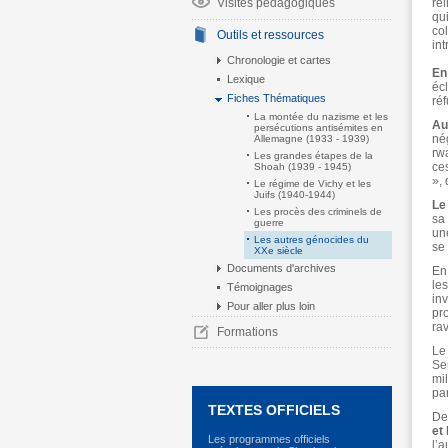
Visites pédagogiques
rel
qui
co
Outils et ressources
in
Chronologie et cartes
En
Lexique
éc
Fiches Thématiques
ré
La montée du nazisme et les
Au
persécutions antisémites en
né
Allemagne (1933 - 1939)
rw
Les grandes étapes de la
ce
Shoah (1939 - 1945)
», 
Le régime de Vichy et les
Juifs (1940-1944)
Le
Les procès des criminels de
sa
guerre
un
Les autres génocides du
se
XXe siècle
Documents d'archives
En
les
Témoignages
inv
Pour aller plus loin
pr
rav
Formations
Le
Se
mi
pa
TEXTES OFFICIELS
De
et
Les programmes officiels
l’