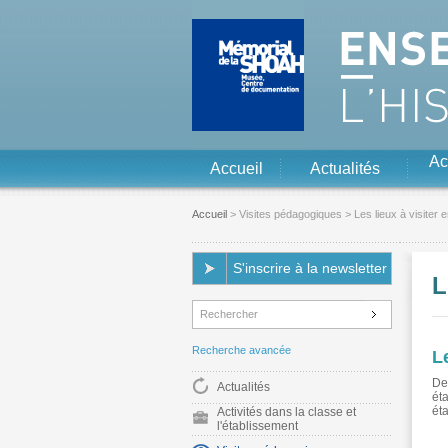
Aller au contenu
Aller à la navigation
Ac
Accueil
Actualités
Accueil
>
Visites pédagogiques
> Les lieux à visiter 
S'inscrire à la newsletter
L
Recherche avancée
L
De
Actualités
ét
ét
Activités dans la classe et
l'établissement