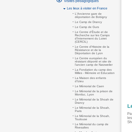
Visites pédagogiques
Les lieux à visiter en France
L'Ancienne gare de
déportation de Bobigny
Le Camp de Drancy
Le Camp de Gurs
Le Centre d'Étude et de
Recherche sur les Camps
d'Internement du Loiret
(CERCIL)
Le Centre d'Histoire de la
Résistance et de la
Déportation de Lyon
Le Centre européen du
résistant déporté et site de
l'ancien camp de Natzweiler
La Fondation du camp des
Milles - Mémoire et Education
La Maison des enfants
d'Izieu
Le Mémorial de Caen
Le Mémorial de la prison de
Montluc, Lyon
Le Mémorial de la Shoah de
Drancy
L
Le Mémorial de la Shoah,
Paris
Pa
Le Mémorial de la Shoah,
le
Toulouse
Sh
Le Mémorial du camp de
Rivesaltes