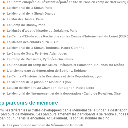
Le Centre européen du résistant déporté et site de l'ancien camp de Natzweiler
,
Le Mémorial de la Shoah Paris
Le Mémorial de la Shoah Drancy
Le Mur des Justes
, Paris
Le Camp de Drancy
, Paris
Le Musée d'art et d'histoire du Judaïsme
, Paris
Le Centre d'Etude et de Recherche sur les Camps d'Internement du Loiret
(CERCI
La Maison des enfants d'Izieu
, Ain
Le Mémorial de la Shoah
, Toulouse, Haute-Garonne
Le Camp de Gurs
, Pyrénées Atlantiques
Le Camp de Rivesaltes
, Pyrénées Orientales
La Fondation du camp des Milles - Mémoire et Education
, Bouches-du-Rhône
L'ancienne gare de déportation de Bobigny
, Bobigny
Le Centre d'Histoire de la Résistance et de la Déportation
, Lyon
Le Mémorial de la prison de Montluc
, Lyon
Le Lieu de Mémoire au Chambon-sur-Lignon
, Haute-Loire
Le Mémorial de l'internement et de la déportation - Camp de Royallieu
, Oise
es parcours de mémoire
rmi les différentes activités développées par le Mémorial de la Shoah à destination
s parcours de mémoire. Ces parcours amènent les participants à se rendre sur des lie
oah pour une visite encadrée. Actuellement, ils sont au nombre de cinq.
Les parcours de mémoire du Mémorial de la Shoah