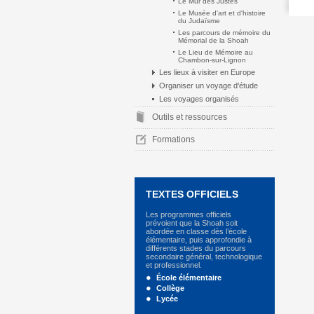
Le Mur des Justes
Le Musée d'art et d'histoire
du Judaïsme
Les parcours de mémoire du
Mémorial de la Shoah
Le Lieu de Mémoire au
Chambon-sur-Lignon
Les lieux à visiter en Europe
Organiser un voyage d'étude
Les voyages organisés
Outils et ressources
Formations
TEXTES OFFICIELS
Les programmes officiels
prévoient que la Shoah soit
abordée en classe dès l’école
élémentaire, puis approfondie à
différents stades du parcours
secondaire général, technologique
et professionnel.
École élémentaire
Collège
Lycée