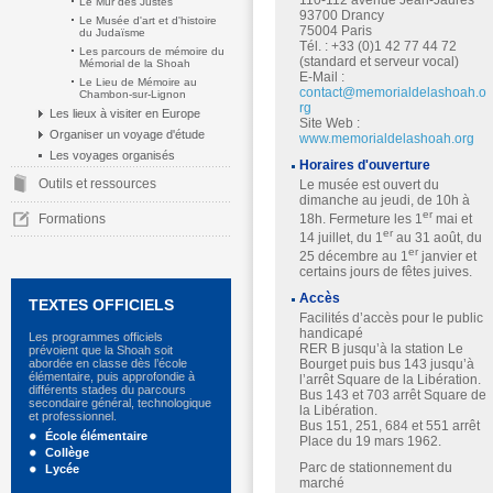
110-112 avenue Jean-Jaurès
Le Mur des Justes
93700 Drancy
Le Musée d'art et d'histoire
75004 Paris
du Judaïsme
Tél. : +33 (0)1 42 77 44 72
Les parcours de mémoire du
(standard et serveur vocal)
Mémorial de la Shoah
E-Mail :
Le Lieu de Mémoire au
contact@memorialdelashoah.o
Chambon-sur-Lignon
rg
Les lieux à visiter en Europe
Site Web :
Organiser un voyage d'étude
www.memorialdelashoah.org
Les voyages organisés
Horaires d'ouverture
Outils et ressources
Le musée est ouvert du
dimanche au jeudi, de 10h à
er
Formations
18h. Fermeture les 1
mai et
er
14 juillet, du 1
au 31 août, du
er
25 décembre au 1
janvier et
certains jours de fêtes juives.
Accès
TEXTES OFFICIELS
Facilités d’accès pour le public
handicapé
Les programmes officiels
RER B jusqu’à la station Le
prévoient que la Shoah soit
abordée en classe dès l’école
Bourget puis bus 143 jusqu’à
élémentaire, puis approfondie à
l’arrêt Square de la Libération.
différents stades du parcours
Bus 143 et 703 arrêt Square de
secondaire général, technologique
la Libération.
et professionnel.
Bus 151, 251, 684 et 551 arrêt
École élémentaire
Place du 19 mars 1962.
Collège
Parc de stationnement du
Lycée
marché