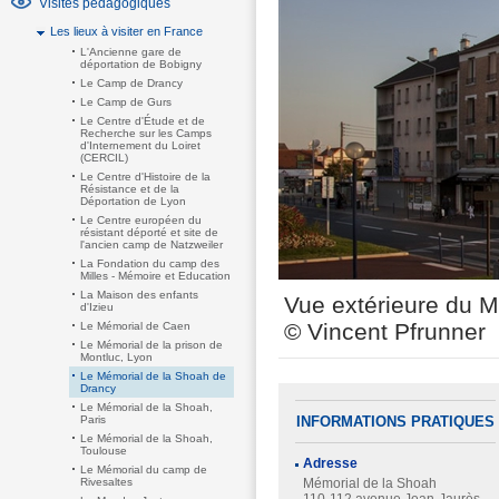
Visites pédagogiques
Les lieux à visiter en France
L'Ancienne gare de
déportation de Bobigny
Le Camp de Drancy
Le Camp de Gurs
Le Centre d'Étude et de
Recherche sur les Camps
d'Internement du Loiret
(CERCIL)
Le Centre d'Histoire de la
Résistance et de la
Déportation de Lyon
Le Centre européen du
résistant déporté et site de
l'ancien camp de Natzweiler
La Fondation du camp des
Milles - Mémoire et Education
La Maison des enfants
Vue extérieure du 
d'Izieu
© Vincent Pfrunner
Le Mémorial de Caen
Le Mémorial de la prison de
Montluc, Lyon
Le Mémorial de la Shoah de
Drancy
Le Mémorial de la Shoah,
Paris
INFORMATIONS PRATIQUES
Le Mémorial de la Shoah,
Toulouse
Adresse
Le Mémorial du camp de
Rivesaltes
Mémorial de la Shoah