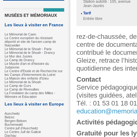
Station autolib : 105, avenue
Jean-Jaurès
Tarif
MUSÉES ET MÉMORIAUX
Entrée libre
Les lieux à visiter en France
Le Mémorial de Caen
rez-de-chaussée, de
Le Centre européen du résistant
déporté et site de l'ancien camp de
centre de documenta
Natzweiler
Le Mémorial de le Shoah - Paris
contribué le documen
Le Mémorial de le Shoah - Drancy
Le Mur des Justes
Gleize, retrace l’his
Le Camp de Drancy
Le Musée d'art et d'histoire du
quotidienne des inte
Judaïsme
Le Centre d'Etude et de Recherche sur
les Camps d'Internement du Loiret
Contact
La Maison des enfants d'Izieu
Le Mémorial de la Shoah
Service pédagogique
Le Camp de Gurs
Le Camp de Rivesaltes
La Fondation du camp des Milles -
(visites guidées, ate
Mémoire et Education
Tél. : 01 53 01 18 01
Les lieux à visiter en Europe
education@memoria
Auschwitz
Belzec
Activités pédagogi
Bergen-Belsen
Buchenwald
Centre juif d'Auschwitz
Gratuité pour les l
Le Centre Juif de Galicie
Dachau