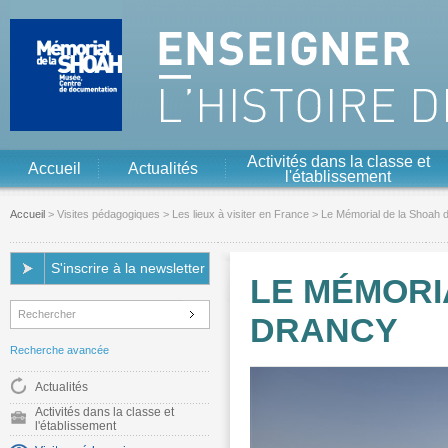
Aller au contenu
Aller à la navigation
Activités dans la classe et
Accueil
Actualités
l'établissement
Accueil
>
Visites pédagogiques
>
Les lieux à visiter en France
> Le Mémorial de la Shoah 
S'inscrire à la newsletter
LE MÉMORI
DRANCY
Recherche avancée
Actualités
Activités dans la classe et
l'établissement