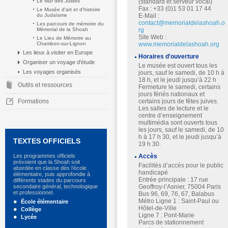
Le Mur des Justes
(standard et serveur vocal)
Fax : +33 (0)1 53 01 17 44
Le Musée d'art et d'histoire
du Judaïsme
E-Mail :
contact@memorialdelashoah.o
Les parcours de mémoire du
Mémorial de la Shoah
rg
Site Web :
Le Lieu de Mémoire au
Chambon-sur-Lignon
www.memorialdelashoah.org
Les lieux à visiter en Europe
Horaires d'ouverture
Organiser un voyage d'étude
Le musée est ouvert tous les
Les voyages organisés
jours, sauf le samedi, de 10 h à
18 h, et le jeudi jusqu’à 22 h
Outils et ressources
Fermeture le samedi, certains
jours fériés nationaux et
Formations
certains jours de fêtes juives.
Les salles de lecture et le
centre d’enseignement
multimédia sont ouverts tous
les jours, sauf le samedi, de 10
h à 17 h 30, et le jeudi jusqu’à
TEXTES OFFICIELS
19 h 30.
Les programmes officiels
Accès
prévoient que la Shoah soit
Facilités d’accès pour le public
abordée en classe dès l’école
handicapé
élémentaire, puis approfondie à
Entrée principale : 17 rue
différents stades du parcours
secondaire général, technologique
Geoffroy-l’Asnier, 75004 Paris
et professionnel.
Bus 96, 69, 76, 67, Balabus
Métro Ligne 1 : Saint-Paul ou
École élémentaire
Hôtel-de-Ville
Collège
Ligne 7 : Pont-Marie
Lycée
Parcs de stationnement