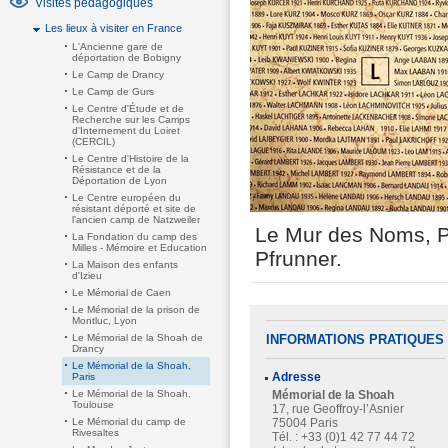
Visites pédagogiques
Les lieux à visiter en France
L'Ancienne gare de
déportation de Bobigny
Le Camp de Drancy
Le Camp de Gurs
Le Centre d'Étude et de
Recherche sur les Camps
d'Internement du Loiret
(CERCIL)
Le Centre d'Histoire de la
Résistance et de la
Déportation de Lyon
Le Centre européen du
résistant déporté et site de
l'ancien camp de Natzweiler
Le Mur des Noms, Pa
La Fondation du camp des
Milles - Mémoire et Education
Pfrunner.
La Maison des enfants
d'Izieu
Le Mémorial de Caen
Le Mémorial de la prison de
Montluc, Lyon
Le Mémorial de la Shoah de
INFORMATIONS PRATIQUES
Drancy
Le Mémorial de la Shoah,
Adresse
Paris
Le Mémorial de la Shoah,
Mémorial de la Shoah
Toulouse
17, rue Geoffroy-l’Asnier
Le Mémorial du camp de
75004 Paris
Rivesaltes
Tél. : +33 (0)1 42 77 44 72