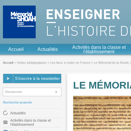
Aller au contenu
Aller à la navigation
Activités dans la classe et
Accueil
Actualités
l'établissement
Accueil
>
Visites pédagogiques
>
Les lieux à visiter en France
> Le Mémorial de la Shoah, 
S'inscrire à la newsletter
LE MÉMORI
Recherche avancée
Actualités
Activités dans la classe et
l'établissement