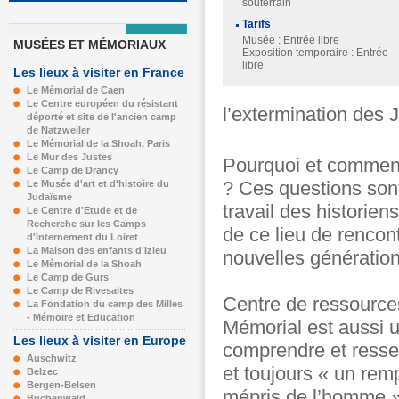
souterrain
Tarifs
Musée : Entrée libre
MUSÉES ET MÉMORIAUX
Exposition temporaire : Entrée
libre
Les lieux à visiter en France
Le Mémorial de Caen
Le Centre européen du résistant
l’extermination des 
déporté et site de l'ancien camp
de Natzweiler
Le Mémorial de la Shoah, Paris
Le Mur des Justes
Pourquoi et comment 
Le Camp de Drancy
? Ces questions son
Le Musée d'art et d'histoire du
Judaïsme
travail des historie
Le Centre d'Etude et de
Recherche sur les Camps
de ce lieu de rencont
d'Internement du Loiret
La Maison des enfants d'Izieu
nouvelles génération
Le Mémorial de la Shoah
Le Camp de Gurs
Le Camp de Rivesaltes
Centre de ressources
La Fondation du camp des Milles
- Mémoire et Education
Mémorial est aussi 
Les lieux à visiter en Europe
comprendre et ressen
Auschwitz
et toujours « un remp
Belzec
Bergen-Belsen
mépris de l’homme »,
Buchenwald