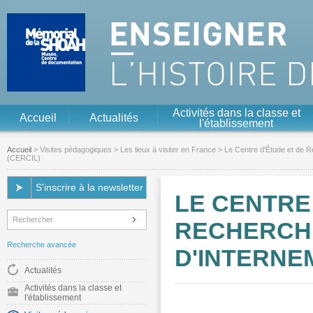
Aller au contenu
Aller à la navigation
Activités dans la classe et
Accueil
Actualités
l'établissement
Accueil
>
Visites pédagogiques
>
Les lieux à visiter en France
> Le Centre d'Étude et de R
(CERCIL)
S'inscrire à la newsletter
LE CENTRE
RECHERCH
Recherche avancée
D'INTERNEM
Actualités
Activités dans la classe et
l'établissement