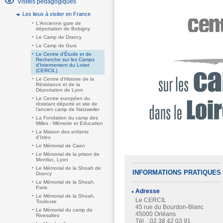
Visites pédagogiques
Les lieux à visiter en France
L'Ancienne gare de
déportation de Bobigny
Le Camp de Drancy
Le Camp de Gurs
Le Centre d'Étude et de
Recherche sur les Camps
d'Internement du Loiret
(CERCIL)
Le Centre d'Histoire de la
Résistance et de la
Déportation de Lyon
Le Centre européen du
résistant déporté et site de
l'ancien camp de Natzweiler
La Fondation du camp des
Milles - Mémoire et Education
La Maison des enfants
d'Izieu
Le Mémorial de Caen
Le Mémorial de la prison de
Montluc, Lyon
Le Mémorial de la Shoah de
INFORMATIONS PRATIQUES
Drancy
Le Mémorial de la Shoah,
Paris
Adresse
Le Mémorial de la Shoah,
Le CERCIL
Toulouse
45 rue du Bourdon-Blanc
Le Mémorial du camp de
45000 Orléans
Rivesaltes
Tél. : 02 38 42 03 91