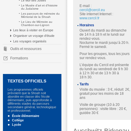
Le Mur des Justes
Le Musée d'art et d'histoire
E-mail :
du Judaïsme
cercil@cercil.eu
Les parcours de mémoire du
Site internet Internet :
Mémorial de la Shoah
www.cercil.fr
Le Lieu de Mémoire au
Horaires
Chambon-sur-Lignon
Les lieux à visiter en Europe
Ouvert du mardi au dimanche
de 14 h à 18 h et le lundi sur
Organiser un voyage d'étude
rendez-vous.
Les voyages organisés
Nocturne le mardi jusqu’à 20 h.
Fermé le samedi.
Outils et ressources
Pour les groupes, tous les jours
sur rendez-vous.
Formations
L’équipe du Cercil est présente
du lundi au vendredi de 9 h 30
à 12 h 30 et de 13 h 30 à
18 h 30.
TEXTES OFFICIELS
Tarifs
Visite du musée : 3 €, réduit 2€,
Les programmes officiels
prévoient que la Shoah soit
gratuit pour les moins de 18
abordée en classe dès l’école
ans
élémentaire, puis approfondie à
différents stades du parcours
Visite de groupe (10 à 20
secondaire général, technologique
personnes) : visite libre : 20 €,
et professionnel.
guidée 30 €
École élémentaire
Collège
Lycée
Auschwitz-Birkenau.