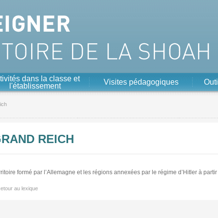
tivités dans la classe et
Visites pédagogiques
Outi
l'établissement
ich
RAND REICH
ritoire formé par l’Allemagne et les régions annexées par le régime d’Hitler à parti
etour au lexique