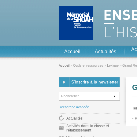
Aller au contenu
Aller à la navigation
Ac
Accueil
Actualités
Accueil
>
Outils et ressources
>
Lexique
> Grand Re
S'inscrire à la newsletter
G
Recherche avancée
Ter
Actualités
« R
Activités dans la classe et
l'établissement