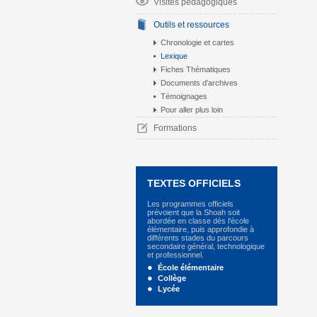
Visites pédagogiques
Outils et ressources
Chronologie et cartes
Lexique
Fiches Thématiques
Documents d'archives
Témoignages
Pour aller plus loin
Formations
TEXTES OFFICIELS
Les programmes officiels
prévoient que la Shoah soit
abordée en classe dès l’école
élémentaire, puis approfondie à
différents stades du parcours
secondaire général, technologique
et professionnel.
École élémentaire
Collège
Lycée