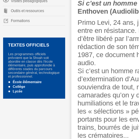
Visites pédagogiques
Si c’est un homme
Enthoven (Audiolib
Outils et ressources
Formations
Primo Levi, 24 ans, j
entre en résistance.
d’être libéré par l’a
TEXTES OFFICIELS
rédaction de son tém
1987, ce document h
Les programmes officiels
prévoient que la Shoah soit
audio.
abordée en classe dès l’école
élémentaire, puis approfondie à
différents stades du parcours
Si c’est un homme r
secondaire général, technologique
et professionnel.
d’extermination d’Au
École élémentaire
souviendra de tout, r
Collège
Lycée
camarades qu’on y dé
humiliations et le tr
les « sélections » p
portants pour les en
trains, bourrés de ju
les crématoires...