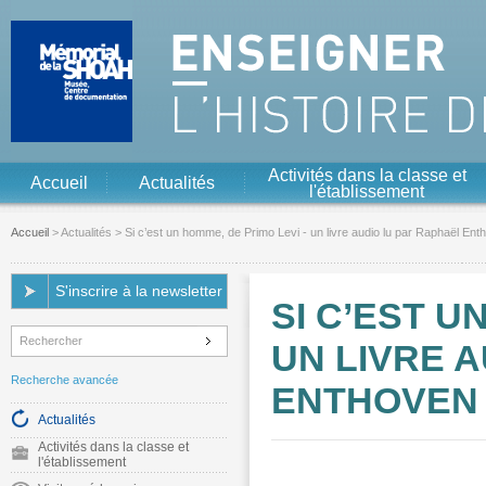
Aller au contenu
Aller à la navigation
Activités dans la classe et
Accueil
Actualités
l'établissement
Accueil
>
Actualités
> Si c’est un homme, de Primo Levi - un livre audio lu par Raphaël Ent
S'inscrire à la newsletter
SI C’EST U
UN LIVRE 
Recherche avancée
ENTHOVEN
Actualités
Activités dans la classe et
l'établissement