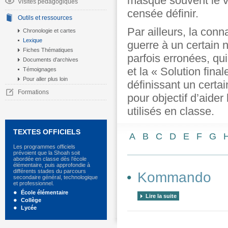
masque souvent le vér
Visites pédagogiques
censée définir.
Outils et ressources
Par ailleurs, la con
Chronologie et cartes
Lexique
guerre à un certain
Fiches Thématiques
parfois erronées, q
Documents d'archives
et la « Solution fina
Témoignages
Pour aller plus loin
définissant un cert
Formations
pour objectif d’aide
utilisés en classe.
TEXTES OFFICIELS
A
B
C
D
E
F
G
Les programmes officiels
prévoient que la Shoah soit
abordée en classe dès l’école
élémentaire, puis approfondie à
différents stades du parcours
Kommando
secondaire général, technologique
et professionnel.
École élémentaire
Lire la suite
Collège
Lycée