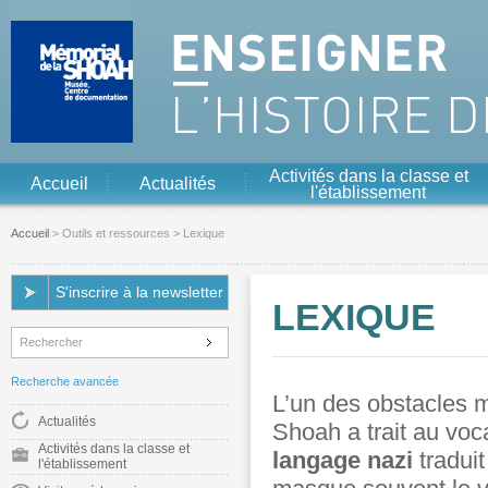
Aller au contenu
Aller à la navigation
Activités dans la classe et
Accueil
Actualités
l'établissement
Accueil
>
Outils et ressources
> Lexique
S'inscrire à la newsletter
LEXIQUE
Recherche avancée
L’un des obstacles 
Actualités
Shoah a trait au voca
Activités dans la classe et
langage nazi
traduit
l'établissement