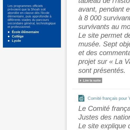
tableau de l’histo
Les programmes officiels
avant, pendant e
prévoient que la Shoah soit
abordée en classe dès l’école
à 8 000 survivant
élémentaire, puis approfondie à
différents stades du parcours
secondaire général, technologique
survivants au m
et professionnel.
École élémentaire
Le site permet de
Collège
Lycée
musée. Sept obje
et des commenta
projet sur « La 
sont présentés.
Lire la suite
Comité français pour
Le Comité frança
Justes des natio
Le site explique 