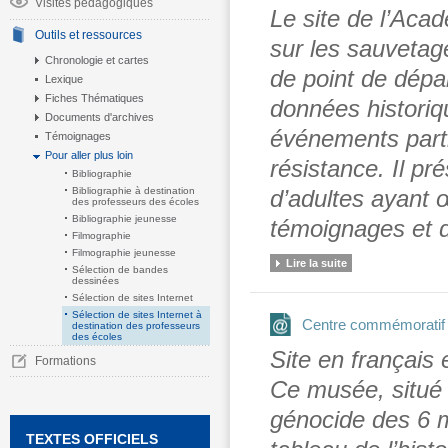
Visites pédagogiques
Le site de l’Aca
Outils et ressources
sur les sauvetage
Chronologie et cartes
de point de dépa
Lexique
Fiches Thématiques
données historiq
Documents d'archives
événements partic
Témoignages
Pour aller plus loin
résistance. Il pr
Bibliographie
Bibliographie à destination
d’adultes ayant 
des professeurs des écoles
Bibliographie jeunesse
témoignages et 
Filmographie
Filmographie jeunesse
Lire la suite
Sélection de bandes
dessinées
Sélection de sites Internet
Sélection de sites Internet à
Centre commémoratif 
destination des professeurs
des écoles
Site en français 
Formations
Ce musée, situé 
génocide des 6 m
TEXTES OFFICIELS