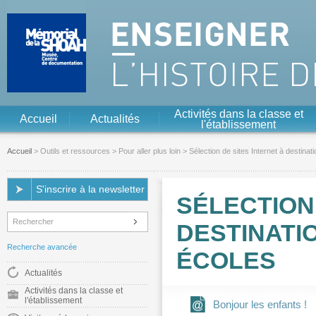
Aller au contenu
Aller à la navigation
Activités dans la classe et
Accueil
Actualités
l'établissement
Accueil
>
Outils et ressources
>
Pour aller plus loin
> Sélection de sites Internet à destina
S'inscrire à la newsletter
SÉLECTION
DESTINATI
Recherche avancée
ÉCOLES
Actualités
Activités dans la classe et
l'établissement
Bonjour les enfants !