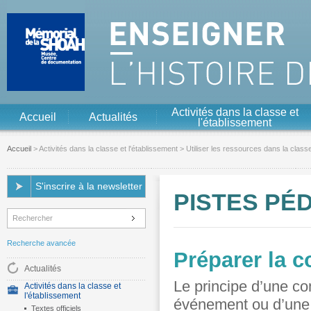
Aller au contenu
Aller à la navigation
Activités dans la classe et
Accueil
Actualités
l'établissement
Accueil
>
Activités dans la classe et l'établissement
>
Utiliser les ressources dans la class
S'inscrire à la newsletter
PISTES PÉ
Recherche avancée
Préparer la 
Actualités
Le principe d’une c
Activités dans la classe et
l'établissement
événement ou d’une 
Textes officiels