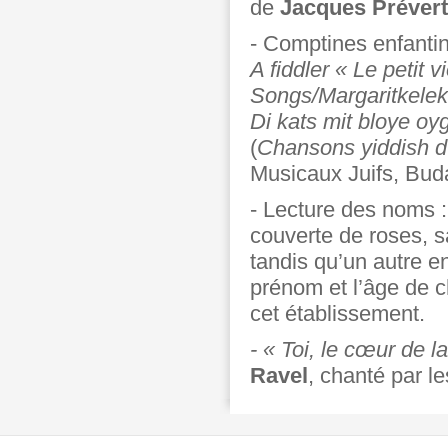
de
Jacques Prévert
- Comptines enfantin
A fiddler « Le petit v
Songs/Margaritkele
Di kats mit bloye oy
(
Chansons yiddish d’
Musicaux Juifs, Bud
- Lecture des noms :
couverte de roses, s
tandis qu’un autre e
prénom et l’âge de c
cet établissement.
- « Toi, le cœur de l
Ravel
, chanté par l