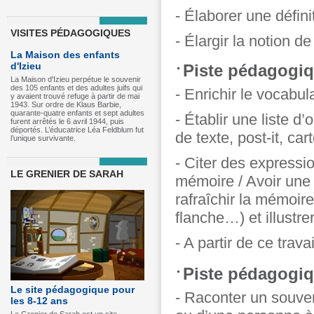
- Élaborer une défin
VISITES PÉDAGOGIQUES
- Élargir la notion d
La Maison des enfants
d'Izieu
Piste pédagogiqu
La Maison d'Izieu perpétue le souvenir
des 105 enfants et des adultes juifs qui
- Enrichir le vocabul
y avaient trouvé refuge à partir de mai
1943. Sur ordre de Klaus Barbie,
quarante-quatre enfants et sept adultes
- Établir une liste d
furent arrêtés le 6 avril 1944, puis
déportés. L’éducatrice Léa Feldblum fut
de texte, post-it, car
l’unique survivante.
- Citer des expressi
LE GRENIER DE SARAH
mémoire / Avoir une 
rafraîchir la mémoir
flanche…) et illustr
- A partir de ce trav
Piste pédagogiq
Le site pédagogique pour
- Raconter un souven
les 8-12 ans