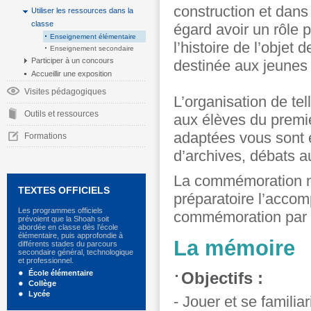
construction et dans
Utiliser les ressources dans la
classe
égard avoir un rôle 
Enseignement élémentaire
l’histoire de l’objet
Enseignement secondaire
Participer à un concours
destinée aux jeunes 
Accueillir une exposition
Visites pédagogiques
L’organisation de te
Outils et ressources
aux élèves du premie
adaptées vous sont 
Formations
d’archives, débats 
La commémoration ne
TEXTES OFFICIELS
préparatoire l’acco
Les programmes officiels
commémoration par 
prévoient que la Shoah soit
abordée en classe dès l’école
élémentaire, puis approfondie à
La mémoire
différents stades du parcours
secondaire général, technologique
et professionnel.
École élémentaire
Objectifs :
Collège
Lycée
- Jouer et se familia