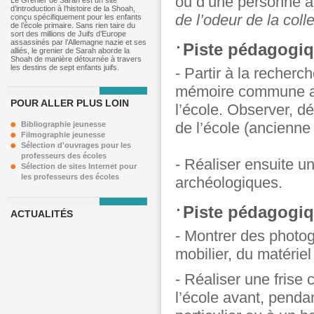
ou d’une personne à
Le Grenier de Sarah est un site
d’introduction à l’histoire de la Shoah,
de l’odeur de la colle
conçu spécifiquement pour les enfants
de l’école primaire. Sans rien taire du
sort des millions de Juifs d’Europe
assassinés par l’Allemagne nazie et ses
Piste pédagogiqu
alliés, le grenier de Sarah aborde la
Shoah de manière détournée à travers
les destins de sept enfants juifs.
- Partir à la recherc
mémoire commune au 
POUR ALLER PLUS LOIN
l’école. Observer, d
de l’école (ancienne i
Bibliographie jeunesse
Filmographie jeunesse
Sélection d'ouvrages pour les
professeurs des écoles
- Réaliser ensuite u
Sélection de sites Internet pour
les professeurs des écoles
archéologiques.
Piste pédagogiqu
ACTUALITÉS
- Montrer des photogr
mobilier, du matériel
- Réaliser une frise
l’école avant, penda